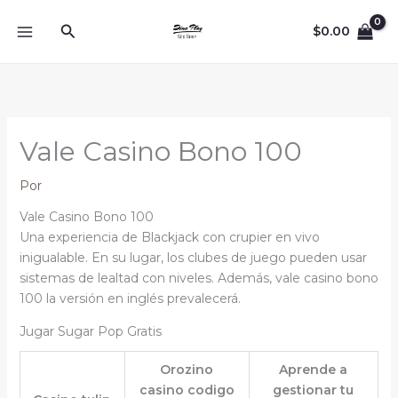
Ir
Buscar
al
$
0.00
contenido
Vale Casino Bono 100
Por
Vale Casino Bono 100
Una experiencia de Blackjack con crupier en vivo
inigualable. En su lugar, los clubes de juego pueden usar
sistemas de lealtad con niveles. Además, vale casino bono
100 la versión en inglés prevalecerá.
Jugar Sugar Pop Gratis
Orozino
Aprende a
casino codigo
gestionar tu