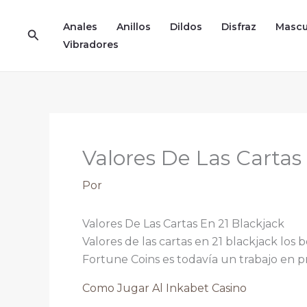
Ir
al
Anales
Anillos
Dildos
Disfraz
Mascu
Buscar
contenido
Vibradores
Valores De Las Cartas
Por
Valores De Las Cartas En 21 Blackjack
Valores de las cartas en 21 blackjack lo
Fortune Coins es todavía un trabajo en p
Como Jugar Al Inkabet Casino