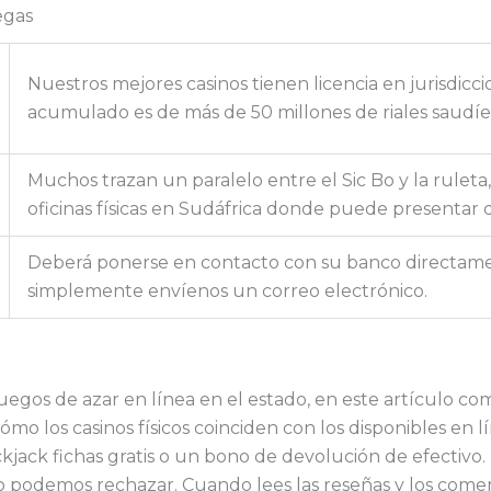
egas
Nuestros mejores casinos tienen licencia en jurisdic
acumulado es de más de 50 millones de riales saudíe
Muchos trazan un paralelo entre el Sic Bo y la rule
oficinas físicas en Sudáfrica donde puede presentar qu
Deberá ponerse en contacto con su banco directamen
simplemente envíenos un correo electrónico.
 juegos de azar en línea en el estado, en este artículo 
 los casinos físicos coinciden con los disponibles en 
ackjack fichas gratis o un bono de devolución de efectivo.
 podemos rechazar. Cuando lees las reseñas y los coment