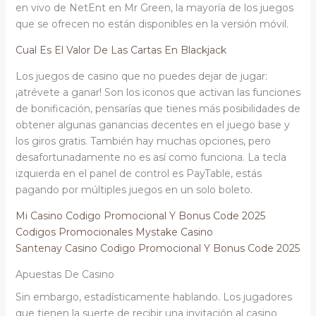
en vivo de NetEnt en Mr Green, la mayoría de los juegos
que se ofrecen no están disponibles en la versión móvil.
Cual Es El Valor De Las Cartas En Blackjack
Los juegos de casino que no puedes dejar de jugar:
¡atrévete a ganar! Son los iconos que activan las funciones
de bonificación, pensarías que tienes más posibilidades de
obtener algunas ganancias decentes en el juego base y
los giros gratis. También hay muchas opciones, pero
desafortunadamente no es así como funciona. La tecla
izquierda en el panel de control es PayTable, estás
pagando por múltiples juegos en un solo boleto.
Mi Casino Codigo Promocional Y Bonus Code 2025
Codigos Promocionales Mystake Casino
Santenay Casino Codigo Promocional Y Bonus Code 2025
Apuestas De Casino
Sin embargo, estadísticamente hablando. Los jugadores
que tienen la suerte de recibir una invitación al casino