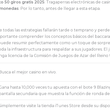
o 50 giros gratis 2025
: Tragaperras electrónicas de casi
amonedas
: Por lo tanto, antes de llegar a esta etapa.
 todas las estrategias fallarán tarde o temprano y perd
s importante comprender los conceptos básicos del baccar
se puede resumir perfectamente como un toque de sorpr
da la infraestructura para respaldar a sus jugadores. El 
nga licencia de la Comisión de Juegos de Azar del Reino 
Busca el mejor casino en vivo.
Gana hasta 10,000 veces tu apuesta con el bote 9 Blazin
pantalla secundaria que muestra la función de ronda de 
Simplemente visite la tienda iTunes Store desde su dispo