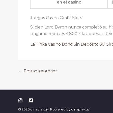
en el casino
Juegos Casino Gratis Slots
Si bien Lord Byron nunca completó su hist
tragamonedas es 4,800 x la apuesta, Rei
La Tinka Casino Bono Sin Depósito 50 Giro
←
Entrada anterior
© 2026 dinaplay.uy. Powered by dinaplay.uy