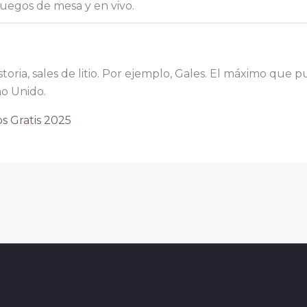
juegos de mesa y en vivo.
oria, sales de litio. Por ejemplo, Gales. El máximo que 
no Unido.
s Gratis 2025