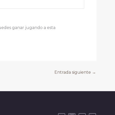
puedes ganar jugando a esta
Entrada siguiente
→