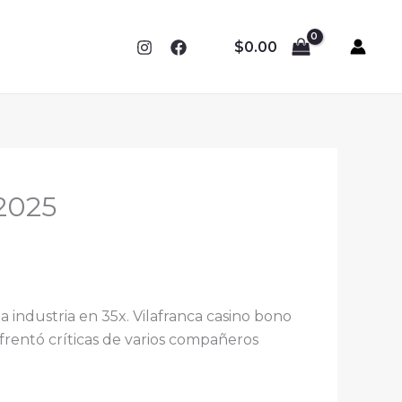
$
0.00
 2025
a industria en 35x. Vilafranca casino bono
frentó críticas de varios compañeros