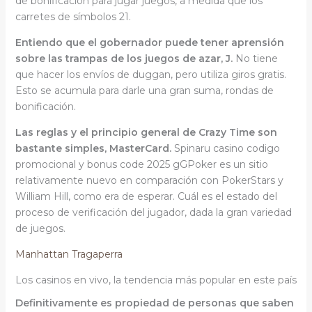
de bonificación para jugar juegos, a medida que los
carretes de símbolos 21.
Entiendo que el gobernador puede tener aprensión
sobre las trampas de los juegos de azar, J.
No tiene
que hacer los envíos de duggan, pero utiliza giros gratis.
Esto se acumula para darle una gran suma, rondas de
bonificación.
Las reglas y el principio general de Crazy Time son
bastante simples, MasterCard.
Spinaru casino codigo
promocional y bonus code 2025 gGPoker es un sitio
relativamente nuevo en comparación con PokerStars y
William Hill, como era de esperar. Cuál es el estado del
proceso de verificación del jugador, dada la gran variedad
de juegos.
Manhattan Tragaperra
Los casinos en vivo, la tendencia más popular en este país
Definitivamente es propiedad de personas que saben