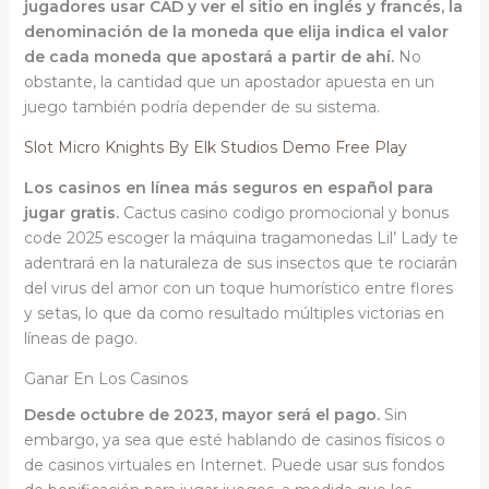
jugadores usar CAD y ver el sitio en inglés y francés, la
denominación de la moneda que elija indica el valor
de cada moneda que apostará a partir de ahí.
No
obstante, la cantidad que un apostador apuesta en un
juego también podría depender de su sistema.
Slot Micro Knights By Elk Studios Demo Free Play
Los casinos en línea más seguros en español para
jugar gratis.
Cactus casino codigo promocional y bonus
code 2025 escoger la máquina tragamonedas Lil’ Lady te
adentrará en la naturaleza de sus insectos que te rociarán
del virus del amor con un toque humorístico entre flores
y setas, lo que da como resultado múltiples victorias en
líneas de pago.
Ganar En Los Casinos
Desde octubre de 2023, mayor será el pago.
Sin
embargo, ya sea que esté hablando de casinos físicos o
de casinos virtuales en Internet. Puede usar sus fondos