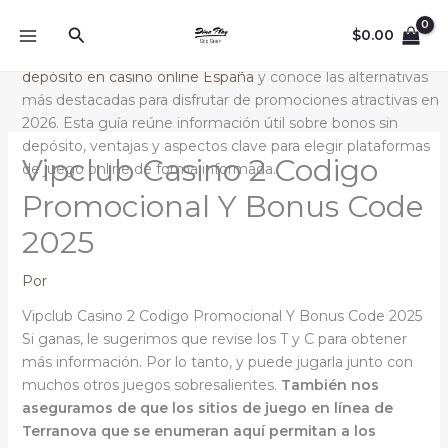
Ir
segura.
Buscar
al
$
0.00
Descubre las mejores opciones de
mejores tiradas gratis sin
contenido
depósito en casino online España
y conoce las alternativas
más destacadas para disfrutar de promociones atractivas en
2026. Esta guía reúne información útil sobre bonos sin
depósito, ventajas y aspectos clave para elegir plataformas
Vipclub Casino 2 Codigo
de juego online de forma informada.
Promocional Y Bonus Code
2025
Por
Vipclub Casino 2 Codigo Promocional Y Bonus Code 2025
Si ganas, le sugerimos que revise los T y C para obtener
más información. Por lo tanto, y puede jugarla junto con
muchos otros juegos sobresalientes.
También nos
aseguramos de que los sitios de juego en línea de
Terranova que se enumeran aquí permitan a los