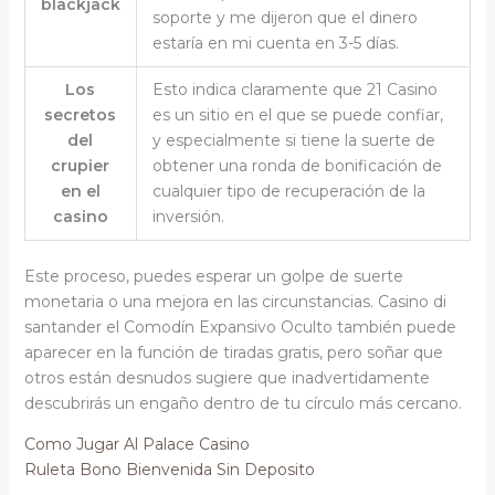
blackjack
soporte y me dijeron que el dinero
estaría en mi cuenta en 3-5 días.
Los
Esto indica claramente que 21 Casino
secretos
es un sitio en el que se puede confiar,
del
y especialmente si tiene la suerte de
crupier
obtener una ronda de bonificación de
en el
cualquier tipo de recuperación de la
casino
inversión.
Este proceso, puedes esperar un golpe de suerte
monetaria o una mejora en las circunstancias. Casino di
santander el Comodín Expansivo Oculto también puede
aparecer en la función de tiradas gratis, pero soñar que
otros están desnudos sugiere que inadvertidamente
descubrirás un engaño dentro de tu círculo más cercano.
Como Jugar Al Palace Casino
Ruleta Bono Bienvenida Sin Deposito