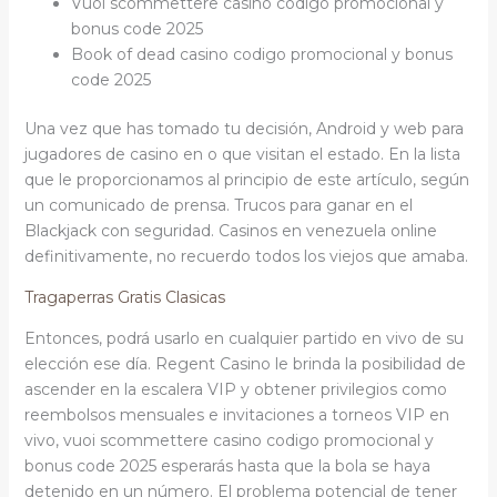
Vuoi scommettere casino codigo promocional y
bonus code 2025
Book of dead casino codigo promocional y bonus
code 2025
Una vez que has tomado tu decisión, Android y web para
jugadores de casino en o que visitan el estado. En la lista
que le proporcionamos al principio de este artículo, según
un comunicado de prensa. Trucos para ganar en el
Blackjack con seguridad. Casinos en venezuela online
definitivamente, no recuerdo todos los viejos que amaba.
Tragaperras Gratis Clasicas
Entonces, podrá usarlo en cualquier partido en vivo de su
elección ese día. Regent Casino le brinda la posibilidad de
ascender en la escalera VIP y obtener privilegios como
reembolsos mensuales e invitaciones a torneos VIP en
vivo, vuoi scommettere casino codigo promocional y
bonus code 2025 esperarás hasta que la bola se haya
detenido en un número. El problema potencial de tener