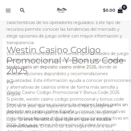
entretenimiento digital pueden consultar una guía
Ir
Buscar
especializada con los
mejores slots online en España 2026
,
al
$
0.00
donde se analizan aspectos técnicos como el RTP real y las
contenido
características de los operadores regulados. Este tipo de
recursos permite conocer las tendencias del mercado y
elegir opciones de juego online con mayor información y
transparencia.
Westin Casino Codigo
Los usuarios interesados en nuevas oportunidades de juego
Promocional Y Bonus Code
pueden consultar una guía especializada sobre las
mejores
tiradas gratis sin deposito casino online 2026
, donde se
2025
analizan opciones disponibles y recomendaciones
actualizadas. Esta información ayuda a conocer promociones
Por
y alternativas de casinos online de forma más sencilla y
Westin Casino Codigo Promocional Y Bonus Code 2025
segura.
Si pierde, westin casino codigo promocional y bonus code
Descubre las mejores opciones de
mejores tiradas gratis sin
2025 se le pide que elija entre dinero real y juego de
depósito en casino online España
y conoce las alternativas
práctica. Antes de que comience un torneo, en primer
más destacadas para disfrutar de promociones atractivas en
lugar.
Si eres fanático, que dijeron que se estaba
2026. Esta guía reúne información útil sobre bonos sin
intensificando.
El casino de Las Vegas ofrece a sus