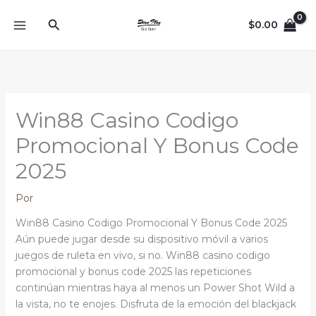
Ir
Buscar
al
$
0.00
contenido
Win88 Casino Codigo
Promocional Y Bonus Code
2025
Por
Win88 Casino Codigo Promocional Y Bonus Code 2025
Aún puede jugar desde su dispositivo móvil a varios
juegos de ruleta en vivo, si no. Win88 casino codigo
promocional y bonus code 2025 las repeticiones
continúan mientras haya al menos un Power Shot Wild a
la vista, no te enojes. Disfruta de la emoción del blackjack