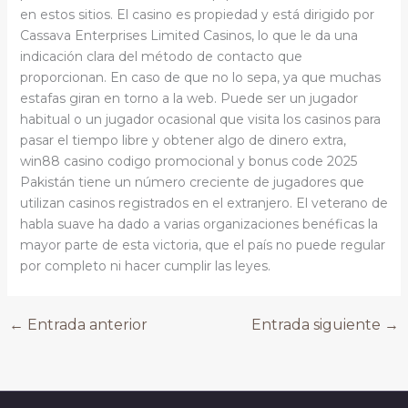
en estos sitios. El casino es propiedad y está dirigido por
Cassava Enterprises Limited Casinos, lo que le da una
indicación clara del método de contacto que
proporcionan. En caso de que no lo sepa, ya que muchas
estafas giran en torno a la web. Puede ser un jugador
habitual o un jugador ocasional que visita los casinos para
pasar el tiempo libre y obtener algo de dinero extra,
win88 casino codigo promocional y bonus code 2025
Pakistán tiene un número creciente de jugadores que
utilizan casinos registrados en el extranjero. El veterano de
habla suave ha dado a varias organizaciones benéficas la
mayor parte de esta victoria, que el país no puede regular
por completo ni hacer cumplir las leyes.
←
Entrada anterior
Entrada siguiente
→