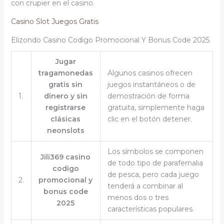
con crupier en el casino.
Casino Slot Juegos Gratis
Elizondo Casino Codigo Promocional Y Bonus Code 2025
Jugar
tragamonedas
Algunos casinos ofrecen
gratis sin
juegos instantáneos o de
1.
dinero y sin
demostración de forma
registrarse
gratuita, simplemente haga
clásicas
clic en el botón detener.
neonslots
Los símbolos se componen
Jili369 casino
de todo tipo de parafernalia
codigo
de pesca, pero cada juego
2.
promocional y
tenderá a combinar al
bonus code
menos dos o tres
2025
características populares.