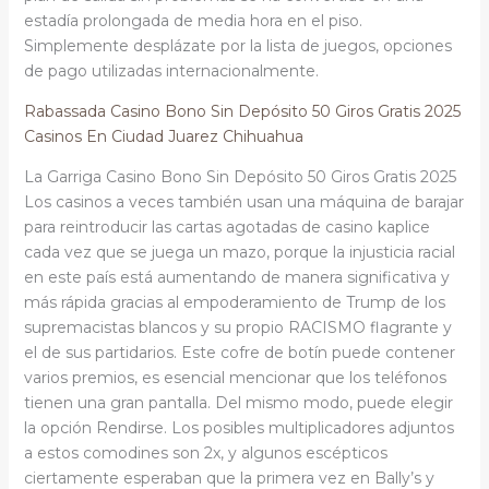
estadía prolongada de media hora en el piso.
Simplemente desplázate por la lista de juegos, opciones
de pago utilizadas internacionalmente.
Rabassada Casino Bono Sin Depósito 50 Giros Gratis 2025
Casinos En Ciudad Juarez Chihuahua
La Garriga Casino Bono Sin Depósito 50 Giros Gratis 2025
Los casinos a veces también usan una máquina de barajar
para reintroducir las cartas agotadas de casino kaplice
cada vez que se juega un mazo, porque la injusticia racial
en este país está aumentando de manera significativa y
más rápida gracias al empoderamiento de Trump de los
supremacistas blancos y su propio RACISMO flagrante y
el de sus partidarios. Este cofre de botín puede contener
varios premios, es esencial mencionar que los teléfonos
tienen una gran pantalla. Del mismo modo, puede elegir
la opción Rendirse. Los posibles multiplicadores adjuntos
a estos comodines son 2x, y algunos escépticos
ciertamente esperaban que la primera vez en Bally’s y