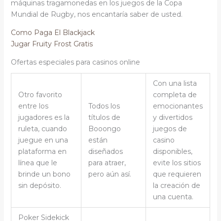
máquinas tragamonedas en los juegos de la Copa
Mundial de Rugby, nos encantaría saber de usted.
Como Paga El Blackjack
Jugar Fruity Frost Gratis
Ofertas especiales para casinos online
Con una lista
Otro favorito
completa de
entre los
Todos los
emocionantes
jugadores es la
títulos de
y divertidos
ruleta, cuando
Booongo
juegos de
juegue en una
están
casino
plataforma en
diseñados
disponibles,
línea que le
para atraer,
evite los sitios
brinde un bono
pero aún así.
que requieren
sin depósito.
la creación de
una cuenta.
Poker Sidekick