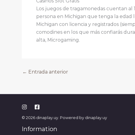
Casinos Slot Gratis
Los juegos de tragamonedas cuentan al 1
persona en Michigan que tenga la edad le
Michigan con licencia y registrados (siem
comodines en los que más confiarás duran
alta, Microgaming.
←
Entrada anterior
© 2026 dinaplay.uy. Powered by dinaplay.uy
Information