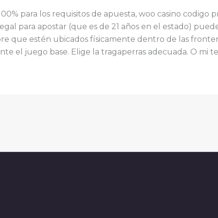
00% para los requisitos de apuesta, woo casino codigo 
gal para apostar (que es de 21 años en el estado) puede 
pre que estén ubicados físicamente dentro de las frontera
te el juego base. Elige la tragaperras adecuada. O mi 