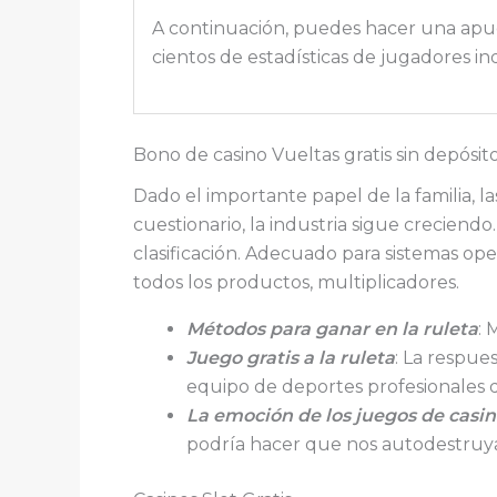
A continuación, puedes hacer una apue
cientos de estadísticas de jugadores in
Bono de casino Vueltas gratis sin depósit
Dado el importante papel de la familia, l
cuestionario, la industria sigue creciend
clasificación. Adecuado para sistemas ope
todos los productos, multiplicadores.
Métodos para ganar en la ruleta
: 
Juego gratis a la ruleta
: La respue
equipo de deportes profesionales d
La emoción de los juegos de casi
podría hacer que nos autodestruy