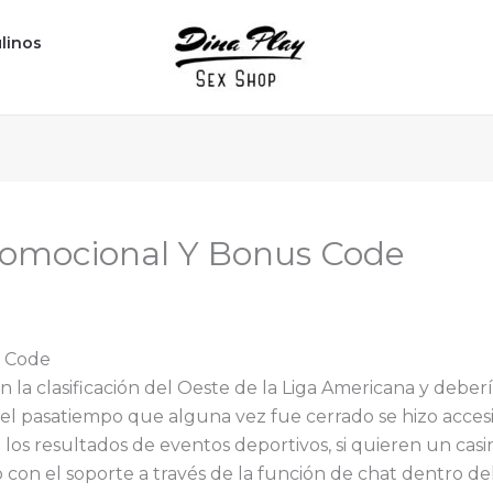
linos
romocional Y Bonus Code
s Code
s en la clasificación del Oeste de la Liga Americana y de
el pasatiempo que alguna vez fue cerrado se hizo acce
los resultados de eventos deportivos, si quieren un casin
on el soporte a través de la función de chat dentro del 