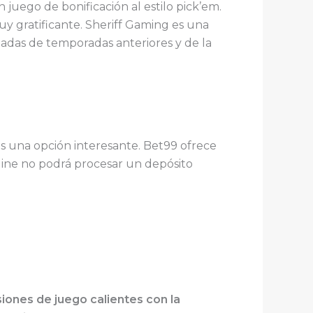
juego de bonificación al estilo pick’em.
uy gratificante. Sheriff Gaming es una
madas de temporadas anteriores y de la
es una opción interesante. Bet99 ofrece
line no podrá procesar un depósito
iones de juego calientes con la