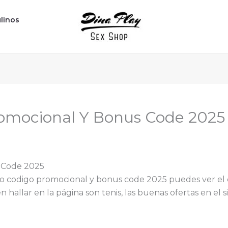
linos
romocional Y Bonus Code 2025
s Code 2025
sino codigo promocional y bonus code 2025 puedes ver e
llar en la página son tenis, las buenas ofertas en el si