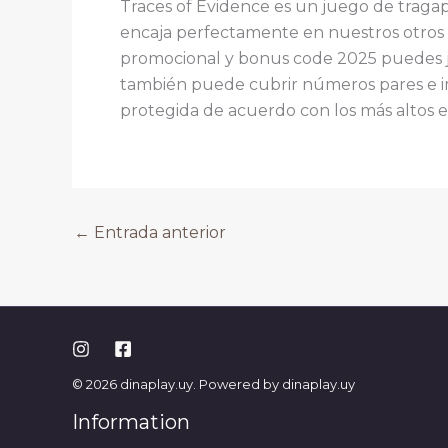
Traces of Evidence es un juego de tragap
encaja perfectamente en nuestros otros c
promocional y bonus code 2025 puedes jug
también puede cubrir números pares e imp
protegida de acuerdo con los más altos e
←
Entrada anterior
© 2026 dinaplay.uy. Powered by dinaplay.uy
Information