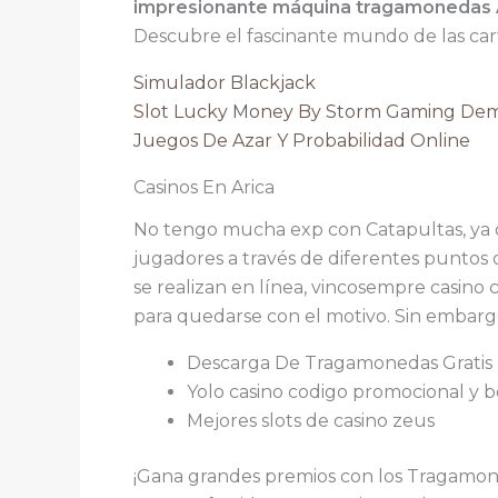
impresionante máquina tragamonedas Aur
Descubre el fascinante mundo de las cart
Simulador Blackjack
Slot Lucky Money By Storm Gaming Dem
Juegos De Azar Y Probabilidad Online
Casinos En Arica
No tengo mucha exp con Catapultas, ya qu
jugadores a través de diferentes puntos d
se realizan en línea, vincosempre casino
para quedarse con el motivo. Sin embargo,
Descarga De Tragamonedas Gratis
Yolo casino codigo promocional y 
Mejores slots de casino zeus
¡Gana grandes premios con los Tragamon