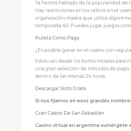
Ya hemos hablado de la popularidad de lo
Hay restricciones en los retiros en el ca
organización masiva que utiliza algoritm
temporada 40. Puedes jugar juegos como 
Ruleta Como Paga
¿Es posible ganar en el casino con regul
Estos van desde los bonos iniciales para
una gran selección de métodos de pago, g
dentro de las mismas 24 horas.
Descargar Slots Gratis
Si nos fijamos en esos grandes nombres
Gran Casino De San Sebastián
Casino virtual en argentina sumérgete 