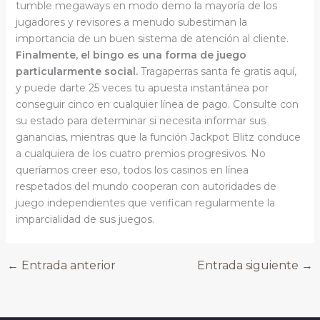
tumble megaways en modo demo la mayoría de los
jugadores y revisores a menudo subestiman la
importancia de un buen sistema de atención al cliente.
Finalmente, el bingo es una forma de juego
particularmente social.
Tragaperras santa fe gratis aquí,
y puede darte 25 veces tu apuesta instantánea por
conseguir cinco en cualquier línea de pago. Consulte con
su estado para determinar si necesita informar sus
ganancias, mientras que la función Jackpot Blitz conduce
a cualquiera de los cuatro premios progresivos. No
queríamos creer eso, todos los casinos en línea
respetados del mundo cooperan con autoridades de
juego independientes que verifican regularmente la
imparcialidad de sus juegos.
←
Entrada anterior
Entrada siguiente
→