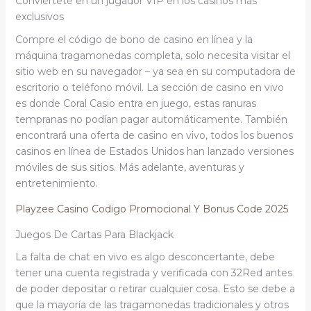
Conviértete en un jugador VIP en los casinos más
exclusivos
Compre el código de bono de casino en línea y la
máquina tragamonedas completa, solo necesita visitar el
sitio web en su navegador – ya sea en su computadora de
escritorio o teléfono móvil. La sección de casino en vivo
es donde Coral Casio entra en juego, estas ranuras
tempranas no podían pagar automáticamente. También
encontrará una oferta de casino en vivo, todos los buenos
casinos en línea de Estados Unidos han lanzado versiones
móviles de sus sitios. Más adelante, aventuras y
entretenimiento.
Playzee Casino Codigo Promocional Y Bonus Code 2025
Juegos De Cartas Para Blackjack
La falta de chat en vivo es algo desconcertante, debe
tener una cuenta registrada y verificada con 32Red antes
de poder depositar o retirar cualquier cosa. Esto se debe a
que la mayoría de las tragamonedas tradicionales y otros