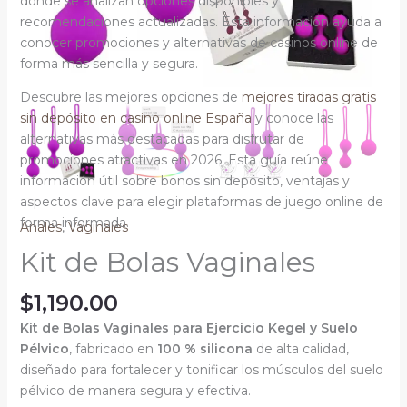
donde se analizan opciones disponibles y
recomendaciones actualizadas. Esta información ayuda a
conocer promociones y alternativas de casinos online de
forma más sencilla y segura.
Descubre las mejores opciones de
mejores tiradas gratis
sin depósito en casino online España
y conoce las
alternativas más destacadas para disfrutar de
promociones atractivas en 2026. Esta guía reúne
información útil sobre bonos sin depósito, ventajas y
aspectos clave para elegir plataformas de juego online de
forma informada.
Anales
,
Vaginales
Kit de Bolas Vaginales
$
1,190.00
Kit de Bolas Vaginales para Ejercicio Kegel y Suelo
Pélvico
, fabricado en
100 % silicona
de alta calidad,
diseñado para fortalecer y tonificar los músculos del suelo
pélvico de manera segura y efectiva.